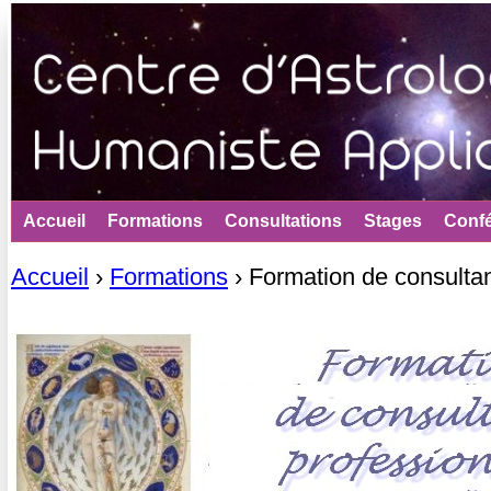
Jum
Accueil
Formations
Consultations
Stages
Conf
Accueil
›
Formations
›
Formation de consulta
Vous êtes ici