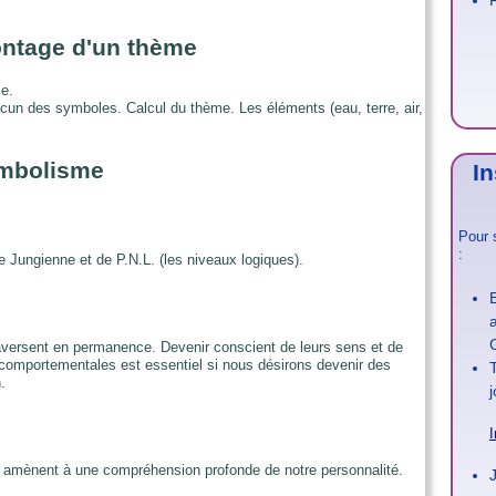
ntage d'un thème
ie.
acun des symboles. Calcul du thème. Les éléments (eau, terre, air,
ymbolisme
In
Pour 
:
 Jungienne et de P.N.L. (les niveaux logiques).
aversent en permanence. Devenir conscient de leurs sens et de
 comportementales est essentiel si nous désirons devenir des
T
.
j
I
ous amènent à une compréhension profonde de notre personnalité.