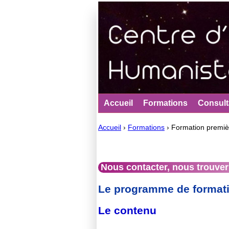
Accueil
Formations
Consult
Accueil
›
Formations
›
Formation premi
Vous êtes ici
Nous contacter, nous trouver 
Le programme de format
Le contenu