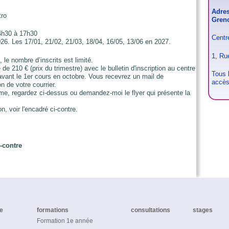
Adres
tro
Gren
4h30 à 17h30
Centr
26. Les 17/01, 21/02, 21/03, 18/04, 16/05, 13/06 en 2027.
1, Ru
le nombre d’inscrits est limité.
de 210 € (prix du trimestre) avec le bulletin d'inscription au centre
Tous 
 avant le 1er cours en octobre. Vous recevrez un mail de
accès
n de votre courrier.
me, regardez ci-dessus ou demandez-moi le flyer qui présente la
on, voir l'encadré ci-contre.
-contre
ée
formations
consultations
stages
Formation 1e année