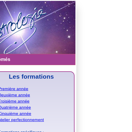
ômés
Les formations
Première année
Deuxième année
Troisième année
Quatrième année
Cinquième année
Atelier perfectionnement