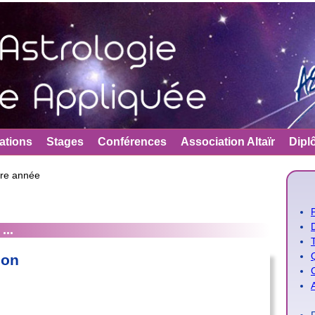
Jump to navigation
ations
Stages
Conférences
Association Altaïr
Dipl
ère année
...
ion