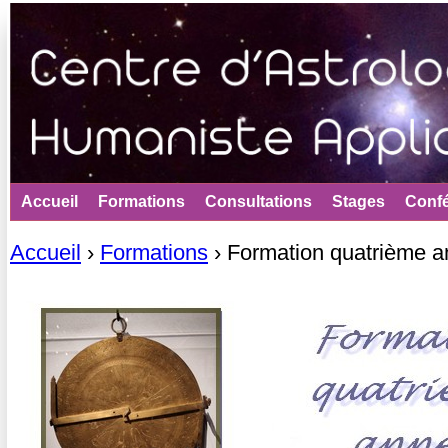
Jum
Accueil
Formations
Consultations
Stages
Conf
Accueil
›
Formations
›
Formation quatrième 
Vous êtes ici